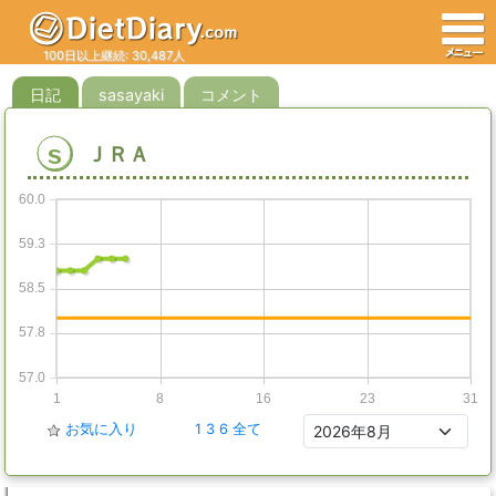
100日以上継続: 30,487人
日記
sasayaki
コメント
s
ＪＲＡ
60.0
59.3
58.5
57.8
57.0
1
8
16
23
31
お気に入り
1
3
6
全て