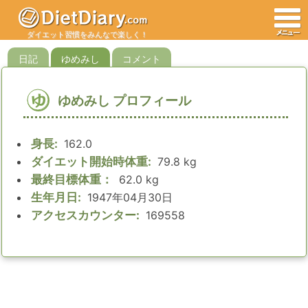
ダイエット習慣をみんなで楽しく！
日記
ゆめみし
コメント
ゆ
ゆめみし プロフィール
身長:
162.0
ダイエット開始時体重:
79.8 kg
最終目標体重：
62.0 kg
生年月日:
1947年04月30日
アクセスカウンター:
169558