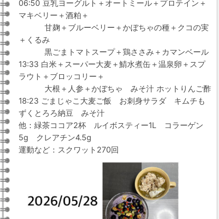
06:50 豆乳ヨーグルト＋オートミール＋プロテイン＋
マキベリー＋酒粕＋
甘麹＋ブルーベリー＋かぼちゃの種＋クコの実
＋くるみ
黒ごまトマトスープ＋鶏ささみ＋カマンベール
13:33 白米＋スーパー大麦＋鯖水煮缶＋温泉卵＋スプ
ラウト＋ブロッコリー＋
大根＋人参＋かぼちゃ みそ汁 ホットりんご酢
18:23 ごまじゃこ大麦ご飯 お刺身サラダ キムチも
ずくとろろ納豆 みそ汁
他：緑茶ココア2杯 ルイボスティー1L コラーゲン
5g クレアチン4.5g
運動など：スクワット270回