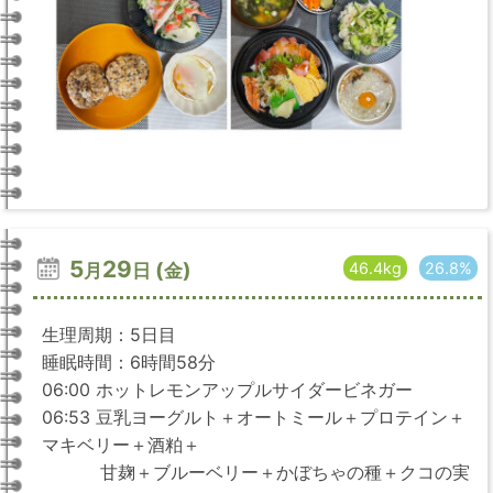
5
29
(
)
46.4kg
26.8%
月
日
金
生理周期：5日目
睡眠時間：6時間58分
06:00 ホットレモンアップルサイダービネガー
06:53 豆乳ヨーグルト＋オートミール＋プロテイン＋
マキベリー＋酒粕＋
甘麹＋ブルーベリー＋かぼちゃの種＋クコの実