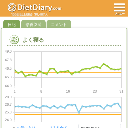
100日以上継続: 30,487人
日記
彩香(25)
コメント
彩
よく寝る
49.0
49.0
47.8
47.8
46.5
46.5
45.3
45.3
44.0
44.0
1
1
8
8
16
16
23
23
31
31
28.0
28.0
26.7
26.7
25.3
25.3
24.0
24.0
お気に入り
1
3
6
全て