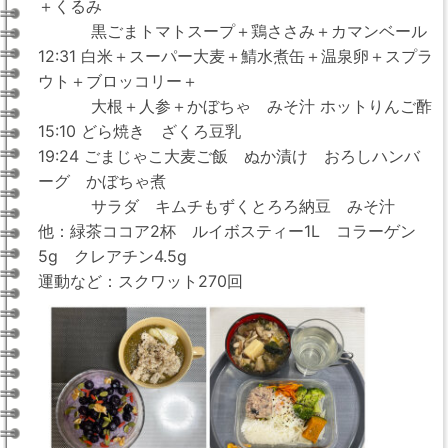
＋くるみ
黒ごまトマトスープ＋鶏ささみ＋カマンベール
12:31 白米＋スーパー大麦＋鯖水煮缶＋温泉卵＋スプラ
ウト＋ブロッコリー＋
大根＋人参＋かぼちゃ みそ汁 ホットりんご酢
15:10 どら焼き ざくろ豆乳
19:24 ごまじゃこ大麦ご飯 ぬか漬け おろしハンバ
ーグ かぼちゃ煮
サラダ キムチもずくとろろ納豆 みそ汁
他：緑茶ココア2杯 ルイボスティー1L コラーゲン
5g クレアチン4.5g
運動など：スクワット270回