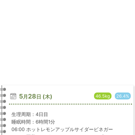
5
28
(
)
46.5kg
26.4%
月
日
木
生理周期：4日目
睡眠時間：6時間1分
06:00 ホットレモンアップルサイダービネガー