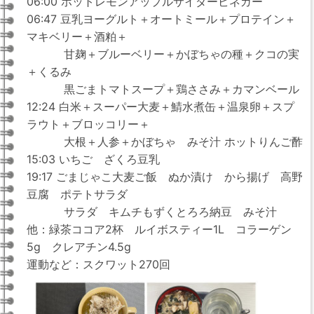
06:00 ホットレモンアップルサイダービネガー
06:47 豆乳ヨーグルト＋オートミール＋プロテイン＋
マキベリー＋酒粕＋
甘麹＋ブルーベリー＋かぼちゃの種＋クコの実
＋くるみ
黒ごまトマトスープ＋鶏ささみ＋カマンベール
12:24 白米＋スーパー大麦＋鯖水煮缶＋温泉卵＋スプ
ラウト＋ブロッコリー＋
大根＋人参＋かぼちゃ みそ汁 ホットりんご酢
15:03 いちご ざくろ豆乳
19:17 ごまじゃこ大麦ご飯 ぬか漬け から揚げ 高野
豆腐 ポテトサラダ
サラダ キムチもずくとろろ納豆 みそ汁
他：緑茶ココア2杯 ルイボスティー1L コラーゲン
5g クレアチン4.5g
運動など：スクワット270回